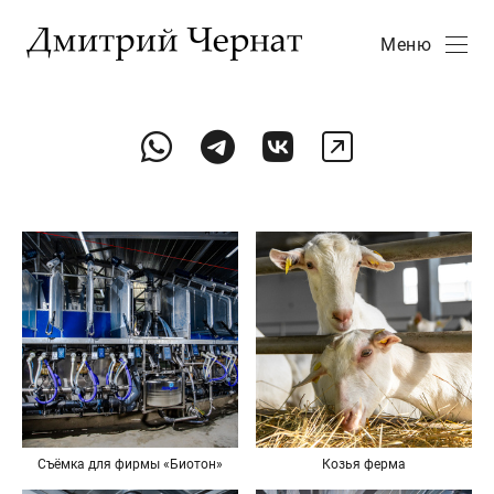
Меню
Съёмка для фирмы «Биотон»
Козья ферма